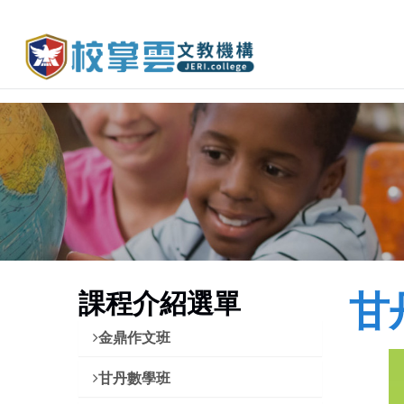
課程介紹選單
甘
金鼎作文班
甘丹數學班